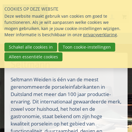
Sla
COOKIES OP DEZE WEBSITE
links
Search
info@seltmann-nederla
085 76 07 000
Deze website maakt gebruik van cookies om goed te
Inlogg
over
Stel uw vraag
functioneren. Als je wilt aanpassen welke cookies we
Direct
mogen gebruiken, kan je jouw cookie-instellingen wijzigen.
naar
Meer informatie is beschikbaar in onze
privacyverklaring
.
Menu
de
inhoud
Schakel alle cookies in
Toon cookie-instellingen
Direct
Alleen essentiële cookies
naar
Seltmann
het
hoofdmenu
Seltmann Weiden is één van de meest
gerenommeerde porseleinfabrikanten in
Duitsland met meer dan 100 jaar productie-
ervaring. Dit internationaal gewaardeerde merk,
zowel voor huishoud, het hotel en de
gastronomie, staat bekend om zijn hoge
kwaliteit porselein op het gebied van
functionaliteit, duurzaamheid, design en