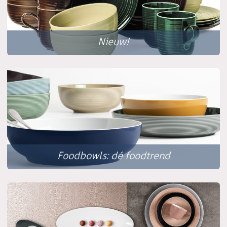
Nieuw!
Foodbowls: dé foodtrend