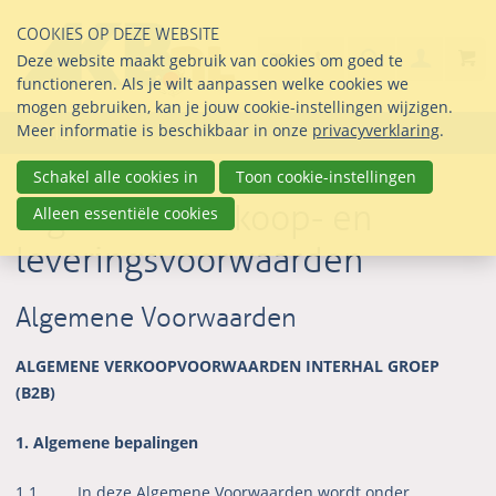
Sla
COOKIES OP DEZE WEBSITE
links
Search
info@seltmann-nederla
030 69 50 814
Inlogg
Deze website maakt gebruik van cookies om goed te
over
Stel uw vraag
functioneren. Als je wilt aanpassen welke cookies we
Direct
mogen gebruiken, kan je jouw cookie-instellingen wijzigen.
naar
Meer informatie is beschikbaar in onze
privacyverklaring
.
Menu
de
inhoud
Schakel alle cookies in
Toon cookie-instellingen
Direct
Algemene verkoop- en
Alleen essentiële cookies
naar
leveringsvoorwaarden
het
hoofdmenu
Algemene Voorwaarden
ALGEMENE VERKOOPVOORWAARDEN INTERHAL GROEP
(B2B)
1. Algemene bepalingen
1.1 In deze Algemene Voorwaarden wordt onder