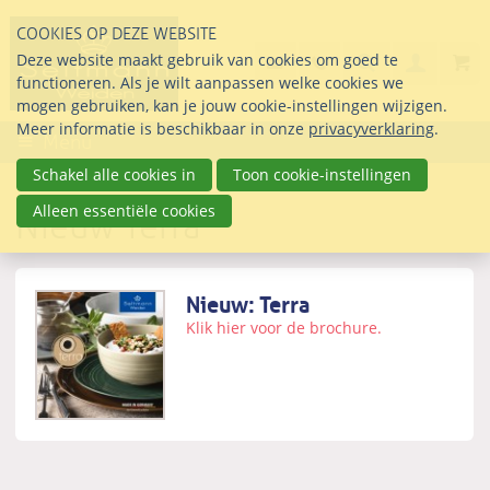
Sla
COOKIES OP DEZE WEBSITE
links
Search
info@seltmann-nederla
085 76 07 000
Deze website maakt gebruik van cookies om goed te
Inlogg
over
Stel uw vraag
functioneren. Als je wilt aanpassen welke cookies we
Direct
mogen gebruiken, kan je jouw cookie-instellingen wijzigen.
naar
Meer informatie is beschikbaar in onze
privacyverklaring
.
Menu
de
inhoud
Schakel alle cookies in
Toon cookie-instellingen
Direct
Alleen essentiële cookies
Nieuw Terra
naar
het
hoofdmenu
Nieuw: Terra
Klik hier voor de brochure.