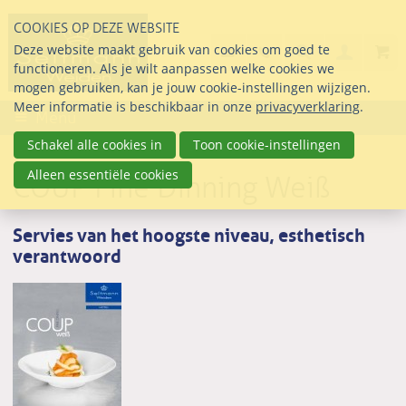
Sla
COOKIES OP DEZE WEBSITE
links
Search
info@seltmann-nederla
085 76 07 000
Deze website maakt gebruik van cookies om goed te
Inlogg
over
Stel uw vraag
functioneren. Als je wilt aanpassen welke cookies we
Direct
mogen gebruiken, kan je jouw cookie-instellingen wijzigen.
naar
Meer informatie is beschikbaar in onze
privacyverklaring
.
Menu
de
inhoud
Schakel alle cookies in
Toon cookie-instellingen
Direct
Alleen essentiële cookies
COUP Fine Dinning Weiß
naar
het
hoofdmenu
Servies van het hoogste niveau, esthetisch
verantwoord