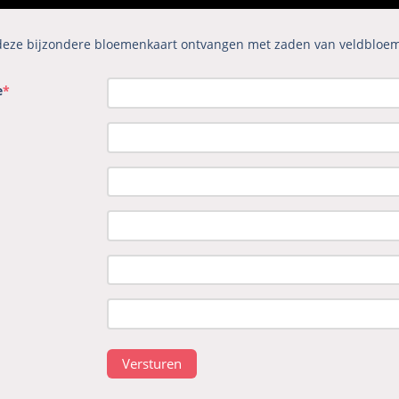
 deze bijzondere bloemenkaart ontvangen met zaden van veldbloem
e
*
Versturen