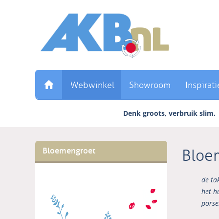
Sla
links
over
Direct
naar
de
inhoud
Webwinkel
Showroom
Inspirati
Direct
naar
het
Denk groots, verbruik slim.
hoofdmenu
Bloemengroet
Bloe
de ta
het h
porse