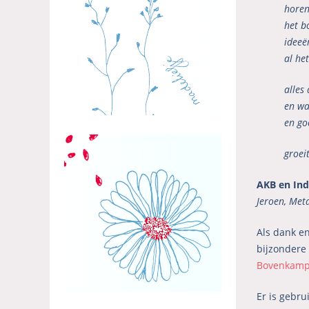
horen
het b
ideeë
al he
alles
en wa
en go
groeit
AKB en In
Jeroen, Meta
Als dank e
bijzondere
Bovenkam
Er is gebru