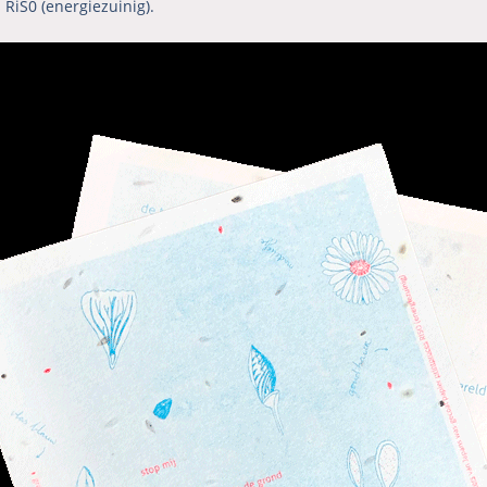
 RiS0 (energiezuinig).