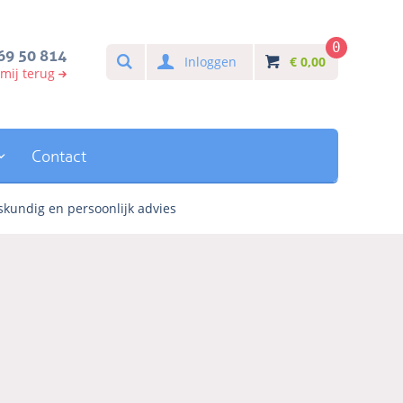
0
Search
69 50 814
Inloggen
€
0,00
 mij terug
Contact
kundig en persoonlijk advies