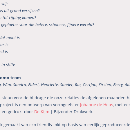
 wij:
os uit grond verrijzen?
n tot rijping komen?
t geploeter voor die betere, schonere, fijnere wereld?
 dat mooi is
ar is
ed is
 in stilte
domo team
, Wim, Sandra, Eldert, Henriette, Sander, Ria, GertJan, Kirsten, Berry, Ali
n steun voor de bijdrage die onze relaties de afgelopen maanden h
 project is een ontwerp van vormgeefster
Johanne de Heus
, met ee
p
en gedrukt door
De Kijm
| Bijzonder Drukwerk.
ik gemaakt van eco friendly inkt op basis van eerlijk geproduceerd