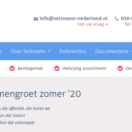
info@seltmann-nederland.nl
030 
Stel uw vraag
Bel
e
Over Seltmann
Referenties
Documentatie
Bestelgemak
Veelzijdig assortiment
Des
mengroet zomer ‘20
k die afbreekt, die horen we
uis dat instort
lein dat uiteenspat