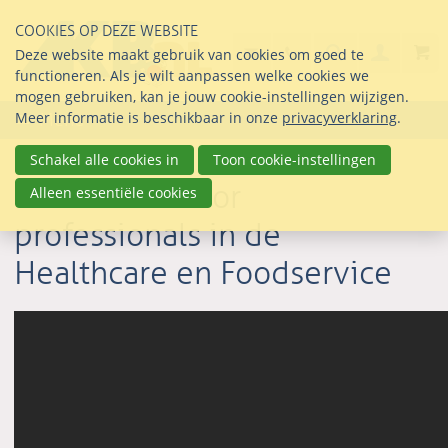
Sla
COOKIES OP DEZE WEBSITE
links
Search
info@seltmann-nederla
030 69 50 814
Inlogg
Deze website maakt gebruik van cookies om goed te
over
Stel uw vraag
functioneren. Als je wilt aanpassen welke cookies we
Direct
mogen gebruiken, kan je jouw cookie-instellingen wijzigen.
naar
Meer informatie is beschikbaar in onze
privacyverklaring
.
Menu
de
inhoud
Schakel alle cookies in
Toon cookie-instellingen
Direct
Verrassend voor
Alleen essentiële cookies
naar
professionals in de
het
hoofdmenu
Healthcare en Foodservice