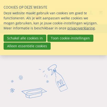
Sla
COOKIES OP DEZE WEBSITE
links
Search
info@seltmann-nederla
030 69 50 814
Inlogg
Deze website maakt gebruik van cookies om goed te
over
Stel uw vraag
functioneren. Als je wilt aanpassen welke cookies we
Direct
mogen gebruiken, kan je jouw cookie-instellingen wijzigen.
naar
Meer informatie is beschikbaar in onze
privacyverklaring
.
Menu
de
inhoud
Schakel alle cookies in
Toon cookie-instellingen
Direct
Alleen essentiële cookies
naar
het
hoofdmenu