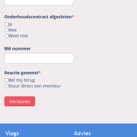
Onderhoudscontract afgesloten
*
Ja
Nee
Weet niet
BM nummer
Reactie gewenst
*
Bel mij terug
Stuur direct een monteur
Versturen
Vlogs
Advies