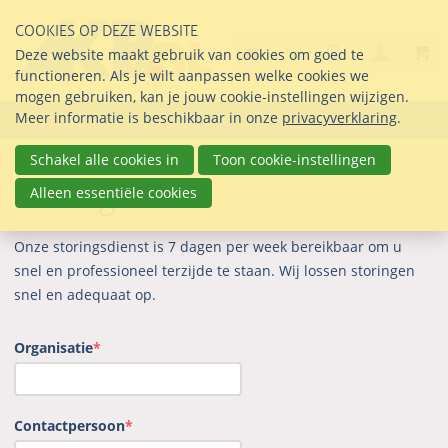
Sla
COOKIES OP DEZE WEBSITE
links
Search
info@seltmann-nederla
030 69 50 814
Inlogg
Deze website maakt gebruik van cookies om goed te
over
Stel uw vraag
functioneren. Als je wilt aanpassen welke cookies we
Direct
mogen gebruiken, kan je jouw cookie-instellingen wijzigen.
naar
Meer informatie is beschikbaar in onze
privacyverklaring
.
Menu
de
inhoud
Schakel alle cookies in
Toon cookie-instellingen
Direct
Storing?
Alleen essentiële cookies
naar
het
Onze storingsdienst is 7 dagen per week bereikbaar om u
hoofdmenu
snel en professioneel terzijde te staan. Wij lossen storingen
snel en adequaat op.
Organisatie
*
Contactpersoon
*