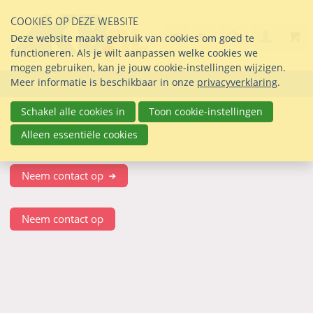
Sla
COOKIES OP DEZE WEBSITE
links
Search
info@seltmann-nederla
030 69 50 814
Inlogg
Deze website maakt gebruik van cookies om goed te
over
Stel uw vraag
functioneren. Als je wilt aanpassen welke cookies we
Direct
mogen gebruiken, kan je jouw cookie-instellingen wijzigen.
naar
Meer informatie is beschikbaar in onze
privacyverklaring
.
Menu
de
inhoud
Schakel alle cookies in
Toon cookie-instellingen
Direct
Test Button
Alleen essentiële cookies
naar
het
hoofdmenu
Neem contact op
Neem contact op