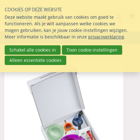
Sla
COOKIES OP DEZE WEBSITE
links
Search
info@seltmann-nederla
030 69 50 814
Inlogg
Deze website maakt gebruik van cookies om goed te
over
Stel uw vraag
functioneren. Als je wilt aanpassen welke cookies we
Direct
mogen gebruiken, kan je jouw cookie-instellingen wijzigen.
naar
Meer informatie is beschikbaar in onze
privacyverklaring
.
Menu
de
inhoud
Schakel alle cookies in
Toon cookie-instellingen
Easy Eat Suitcase
Direct
Alleen essentiële cookies
naar
het
hoofdmenu