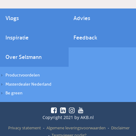
Vlogs
Advies
Inspiratie
Feedback
Over Seltmann
Productvoordelen
Masterdealer Nederland
Be green
Copyright 2021 by AKB.nl
Privacy statement
Algemene leveringsvoorwaarden
Disclaimer
Teamviewer nodig?