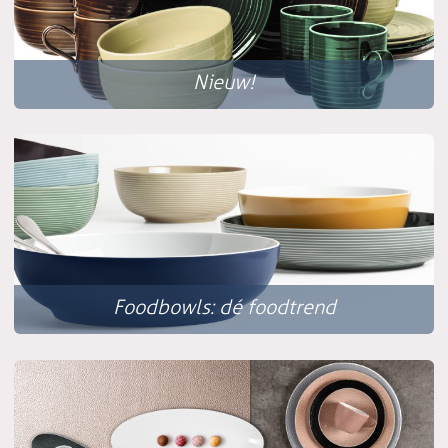
Nieuw!
Foodbowls: dé foodtrend