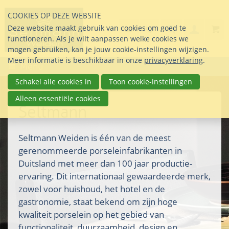
Sla
COOKIES OP DEZE WEBSITE
links
Search
info@seltmann-nederla
085 76 07 000
Deze website maakt gebruik van cookies om goed te
Inlogg
over
Stel uw vraag
functioneren. Als je wilt aanpassen welke cookies we
Direct
mogen gebruiken, kan je jouw cookie-instellingen wijzigen.
naar
Meer informatie is beschikbaar in onze
privacyverklaring
.
Menu
de
inhoud
Schakel alle cookies in
Toon cookie-instellingen
Direct
Alleen essentiële cookies
naar
Seltmann
het
hoofdmenu
Seltmann Weiden is één van de meest
gerenommeerde porseleinfabrikanten in
Duitsland met meer dan 100 jaar productie-
ervaring. Dit internationaal gewaardeerde merk,
zowel voor huishoud, het hotel en de
gastronomie, staat bekend om zijn hoge
kwaliteit porselein op het gebied van
functionaliteit, duurzaamheid, design en