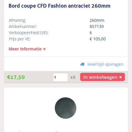
Bord coupe CFD Fashion antraciet 260mm
Afmeting:
260mm
Artikelnummer:
857139
Verkoopeenheid (VE):
6
Prijs per VE:
€
105,00
Meer informatie
levertijd opvragen
€
17,50
In winkelwagen
x6