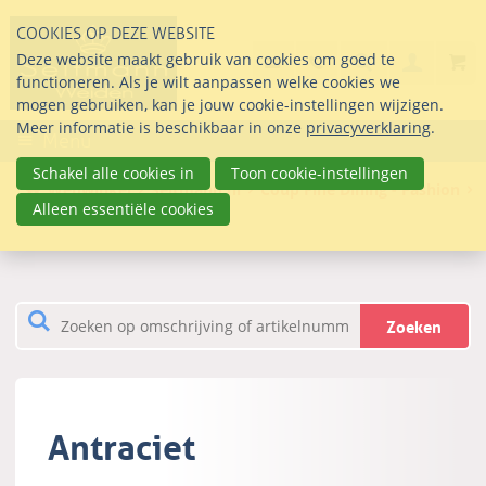
Sla
COOKIES OP DEZE WEBSITE
links
Search
info@seltmann-nederla
085 76 07 000
Deze website maakt gebruik van cookies om goed te
Inlogg
over
Stel uw vraag
functioneren. Als je wilt aanpassen welke cookies we
Direct
mogen gebruiken, kan je jouw cookie-instellingen wijzigen.
naar
Meer informatie is beschikbaar in onze
privacyverklaring
.
Menu
de
inhoud
Schakel alle cookies in
Toon cookie-instellingen
Webwinkel
Seltmann.nl
Coup Fine Dining - Fashion
Direct
Alleen essentiële cookies
Antraciet
naar
het
hoofdmenu
Zoeken
Antraciet