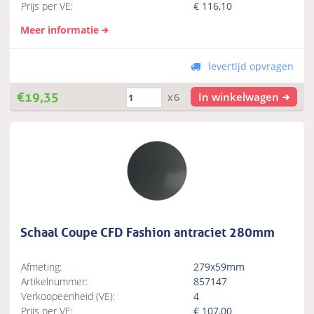
Prijs per VE:
€
116,10
Meer informatie
levertijd opvragen
€
19,35
In winkelwagen
x6
Schaal Coupe CFD Fashion antraciet 280mm
Afmeting:
279x59mm
Artikelnummer:
857147
Verkoopeenheid (VE):
4
Prijs per VE:
€
107,00