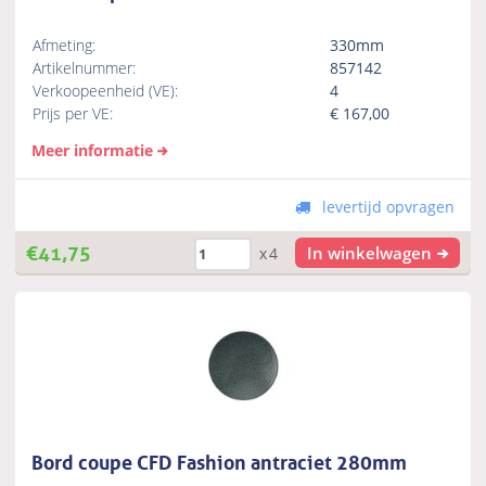
Afmeting:
330mm
Artikelnummer:
857142
Verkoopeenheid (VE):
4
Prijs per VE:
€
167,00
Meer informatie
levertijd opvragen
€
41,75
In winkelwagen
x4
Bord coupe CFD Fashion antraciet 280mm