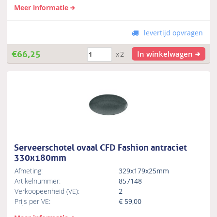
Meer informatie
levertijd opvragen
€
66,25
In winkelwagen
x2
Serveerschotel ovaal CFD Fashion antraciet
330x180mm
Afmeting:
329x179x25mm
Artikelnummer:
857148
Verkoopeenheid (VE):
2
Prijs per VE:
€
59,00