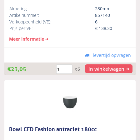
Afmeting:
280mm
Artikelnummer:
857140
Verkoopeenheid (VE):
6
Prijs per VE:
€
138,30
Meer informatie
levertijd opvragen
€
23,05
In winkelwagen
x6
Bowl CFD Fashion antraciet 180cc