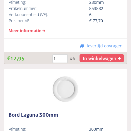
Afmeting:
280mm
Artikelnummer:
853882
Verkoopeenheid (VE):
6
Prijs per VE:
€
77,70
Meer informatie
levertijd opvragen
€
12,95
In winkelwagen
x6
Bord Laguna 300mm
Afmeting:
300mm