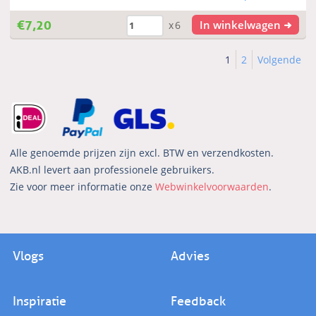
€
7,20
In winkelwagen
x6
1
2
Volgende
Alle genoemde prijzen zijn excl. BTW en verzendkosten.
AKB.nl levert aan professionele gebruikers.
Zie voor meer informatie onze
Webwinkelvoorwaarden
.
Vlogs
Advies
Inspiratie
Feedback