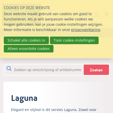
Sla
COOKIES OP DEZE WEBSITE
links
Search
info@seltmann-nederla
085 76 07 000
Deze website maakt gebruik van cookies om goed te
Inlogg
over
Stel uw vraag
functioneren. Als je wilt aanpassen welke cookies we
Direct
mogen gebruiken, kan je jouw cookie-instellingen wijzigen.
naar
Meer informatie is beschikbaar in onze
privacyverklaring
.
Menu
de
inhoud
Schakel alle cookies in
Toon cookie-instellingen
Webwinkel
Seltmann.nl
Laguna
Direct
Alleen essentiële cookies
naar
het
hoofdmenu
Zoeken
Laguna
Elegant en stijlvol is dit servies Laguna. Zowel voor