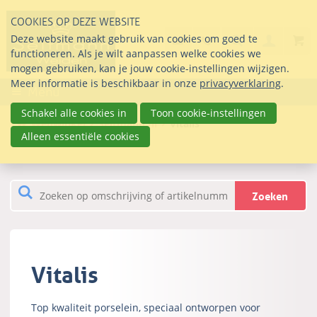
Sla
COOKIES OP DEZE WEBSITE
links
Search
info@seltmann-nederla
085 76 07 000
Deze website maakt gebruik van cookies om goed te
Inlogg
over
Stel uw vraag
functioneren. Als je wilt aanpassen welke cookies we
Direct
mogen gebruiken, kan je jouw cookie-instellingen wijzigen.
naar
Meer informatie is beschikbaar in onze
privacyverklaring
.
Menu
de
inhoud
Schakel alle cookies in
Toon cookie-instellingen
Webwinkel
Seltmann.nl
Vitalis
Direct
Alleen essentiële cookies
naar
het
hoofdmenu
Zoeken
Vitalis
Top kwaliteit porselein, speciaal ontworpen voor