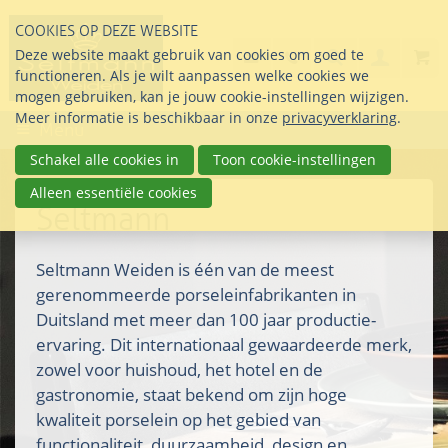
Sla
COOKIES OP DEZE WEBSITE
links
Search
info@seltmann-nederla
085 76 07 000
Deze website maakt gebruik van cookies om goed te
Inlogg
over
Stel uw vraag
functioneren. Als je wilt aanpassen welke cookies we
Direct
mogen gebruiken, kan je jouw cookie-instellingen wijzigen.
naar
Meer informatie is beschikbaar in onze
privacyverklaring
.
Menu
de
inhoud
Schakel alle cookies in
Toon cookie-instellingen
Direct
Alleen essentiële cookies
naar
Seltmann
het
hoofdmenu
Seltmann Weiden is één van de meest
gerenommeerde porseleinfabrikanten in
Duitsland met meer dan 100 jaar productie-
ervaring. Dit internationaal gewaardeerde merk,
zowel voor huishoud, het hotel en de
gastronomie, staat bekend om zijn hoge
kwaliteit porselein op het gebied van
functionaliteit, duurzaamheid, design en