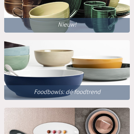
Nieuw!
Foodbowls: dé foodtrend