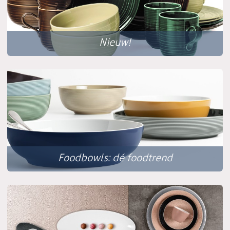
Nieuw!
Foodbowls: dé foodtrend