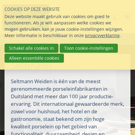
Sla
COOKIES OP DEZE WEBSITE
links
Search
info@seltmann-nederla
085 76 07 000
Deze website maakt gebruik van cookies om goed te
Inlogg
over
Stel uw vraag
functioneren. Als je wilt aanpassen welke cookies we
Direct
mogen gebruiken, kan je jouw cookie-instellingen wijzigen.
naar
Meer informatie is beschikbaar in onze
privacyverklaring
.
Menu
de
inhoud
Schakel alle cookies in
Toon cookie-instellingen
Direct
Alleen essentiële cookies
naar
Seltmann
het
hoofdmenu
Seltmann Weiden is één van de meest
gerenommeerde porseleinfabrikanten in
Duitsland met meer dan 100 jaar productie-
ervaring. Dit internationaal gewaardeerde merk,
zowel voor huishoud, het hotel en de
gastronomie, staat bekend om zijn hoge
kwaliteit porselein op het gebied van
functionaliteit, duurzaamheid, design en