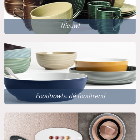
Nieuw!
Foodbowls: dé foodtrend