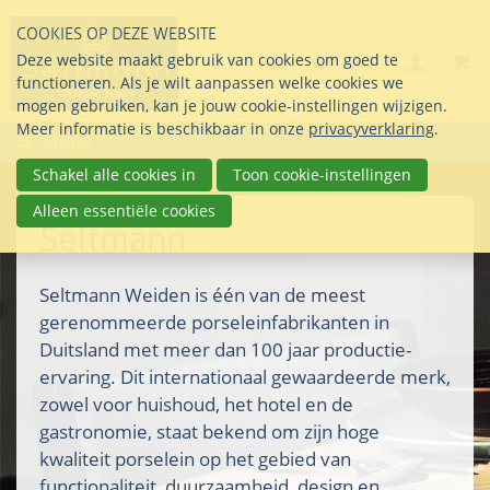
Sla
COOKIES OP DEZE WEBSITE
links
Search
info@seltmann-nederla
085 76 07 000
Deze website maakt gebruik van cookies om goed te
Inlogg
over
Stel uw vraag
functioneren. Als je wilt aanpassen welke cookies we
Direct
mogen gebruiken, kan je jouw cookie-instellingen wijzigen.
naar
Meer informatie is beschikbaar in onze
privacyverklaring
.
Menu
de
inhoud
Schakel alle cookies in
Toon cookie-instellingen
Direct
Alleen essentiële cookies
naar
Seltmann
het
hoofdmenu
Seltmann Weiden is één van de meest
gerenommeerde porseleinfabrikanten in
Duitsland met meer dan 100 jaar productie-
ervaring. Dit internationaal gewaardeerde merk,
zowel voor huishoud, het hotel en de
gastronomie, staat bekend om zijn hoge
kwaliteit porselein op het gebied van
functionaliteit, duurzaamheid, design en