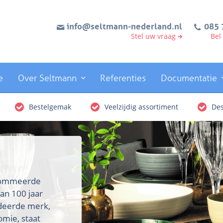
info@seltmann-nederland.nl
085 
Stel uw vraag
Bel
e
Over Seltmann
Referenties
Documentatie
Bestelgemak
Veelzijdig assortiment
Des
enommeerde
an 100 jaar
rdeerde merk,
omie, staat