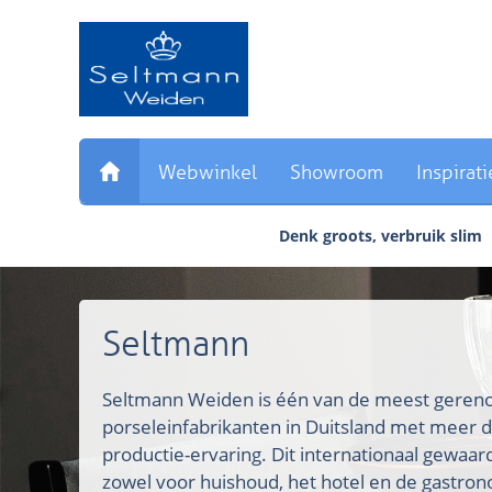
Sla
links
over
Direct
naar
de
inhoud
Webwinkel
Showroom
Inspirati
Direct
naar
Denk groots, verbruik slim
het
hoofdmenu
Seltmann
Seltmann Weiden is één van de meest ger
porseleinfabrikanten in Duitsland met meer d
productie-ervaring. Dit internationaal gewaa
zowel voor huishoud, het hotel en de gastron