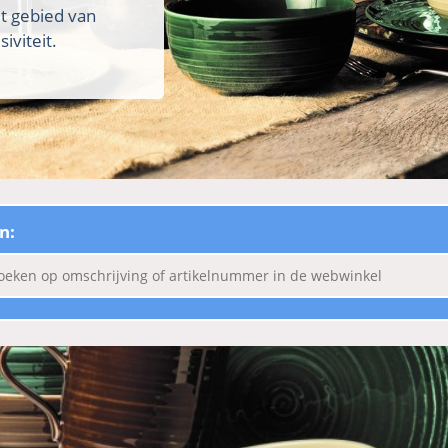
et gebied van
iviteit.
n: