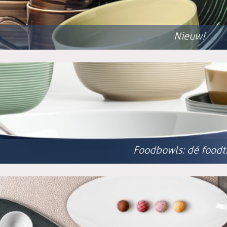
Nieuw!
Foodbowls: dé foodt