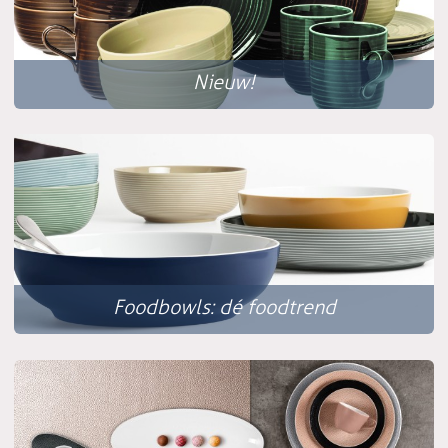
Nieuw!
Foodbowls: dé foodtrend