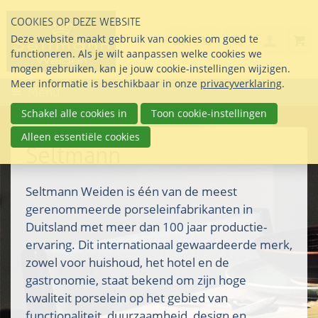
Sla
COOKIES OP DEZE WEBSITE
links
Search
info@seltmann-nederla
085 76 07 000
Deze website maakt gebruik van cookies om goed te
Inlogg
over
Stel uw vraag
functioneren. Als je wilt aanpassen welke cookies we
Direct
mogen gebruiken, kan je jouw cookie-instellingen wijzigen.
naar
Meer informatie is beschikbaar in onze
privacyverklaring
.
Menu
de
inhoud
Schakel alle cookies in
Toon cookie-instellingen
Direct
Alleen essentiële cookies
naar
Seltmann
het
hoofdmenu
Seltmann Weiden is één van de meest
gerenommeerde porseleinfabrikanten in
Duitsland met meer dan 100 jaar productie-
ervaring. Dit internationaal gewaardeerde merk,
zowel voor huishoud, het hotel en de
gastronomie, staat bekend om zijn hoge
kwaliteit porselein op het gebied van
functionaliteit, duurzaamheid, design en