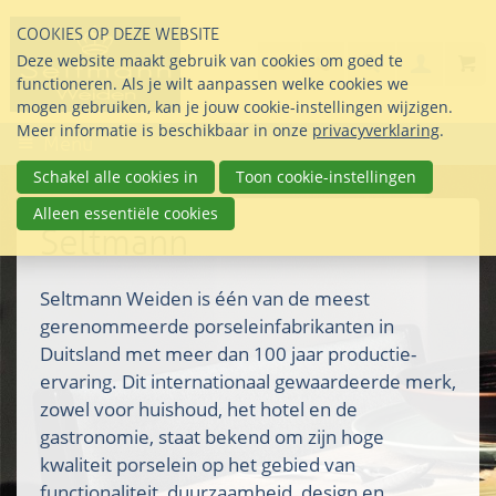
Sla
COOKIES OP DEZE WEBSITE
links
Search
info@seltmann-nederla
085 76 07 000
Deze website maakt gebruik van cookies om goed te
Inlogg
over
Stel uw vraag
functioneren. Als je wilt aanpassen welke cookies we
Direct
mogen gebruiken, kan je jouw cookie-instellingen wijzigen.
naar
Meer informatie is beschikbaar in onze
privacyverklaring
.
Menu
de
inhoud
Schakel alle cookies in
Toon cookie-instellingen
Direct
Alleen essentiële cookies
naar
Seltmann
het
hoofdmenu
Seltmann Weiden is één van de meest
gerenommeerde porseleinfabrikanten in
Duitsland met meer dan 100 jaar productie-
ervaring. Dit internationaal gewaardeerde merk,
zowel voor huishoud, het hotel en de
gastronomie, staat bekend om zijn hoge
kwaliteit porselein op het gebied van
functionaliteit, duurzaamheid, design en