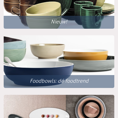
Nieuw!
Foodbowls: dé foodtrend