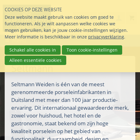
Sla
COOKIES OP DEZE WEBSITE
links
Search
info@seltmann-nederla
085 76 07 000
Deze website maakt gebruik van cookies om goed te
Inlogg
over
Stel uw vraag
functioneren. Als je wilt aanpassen welke cookies we
Direct
mogen gebruiken, kan je jouw cookie-instellingen wijzigen.
naar
Meer informatie is beschikbaar in onze
privacyverklaring
.
Menu
de
inhoud
Schakel alle cookies in
Toon cookie-instellingen
Direct
Alleen essentiële cookies
naar
Seltmann
het
hoofdmenu
Seltmann Weiden is één van de meest
gerenommeerde porseleinfabrikanten in
Duitsland met meer dan 100 jaar productie-
ervaring. Dit internationaal gewaardeerde merk,
zowel voor huishoud, het hotel en de
gastronomie, staat bekend om zijn hoge
kwaliteit porselein op het gebied van
functionaliteit, duurzaamheid, design en