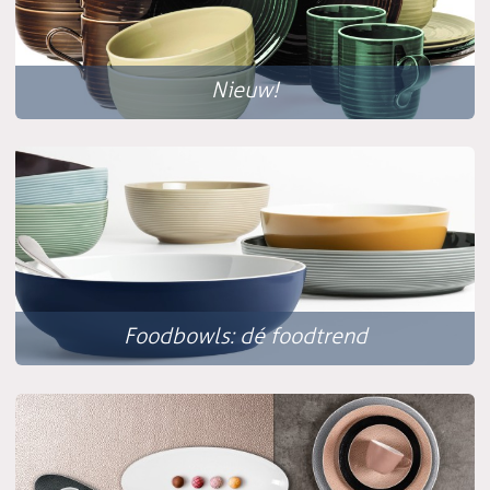
Nieuw!
Foodbowls: dé foodtrend