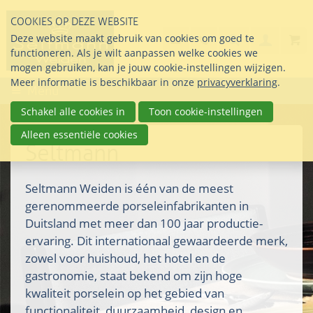
Sla
COOKIES OP DEZE WEBSITE
links
Search
info@seltmann-nederla
085 76 07 000
Deze website maakt gebruik van cookies om goed te
Inlogg
over
Stel uw vraag
functioneren. Als je wilt aanpassen welke cookies we
Direct
mogen gebruiken, kan je jouw cookie-instellingen wijzigen.
naar
Meer informatie is beschikbaar in onze
privacyverklaring
.
Menu
de
inhoud
Schakel alle cookies in
Toon cookie-instellingen
Direct
Alleen essentiële cookies
naar
Seltmann
het
hoofdmenu
Seltmann Weiden is één van de meest
gerenommeerde porseleinfabrikanten in
Duitsland met meer dan 100 jaar productie-
ervaring. Dit internationaal gewaardeerde merk,
zowel voor huishoud, het hotel en de
gastronomie, staat bekend om zijn hoge
kwaliteit porselein op het gebied van
functionaliteit, duurzaamheid, design en