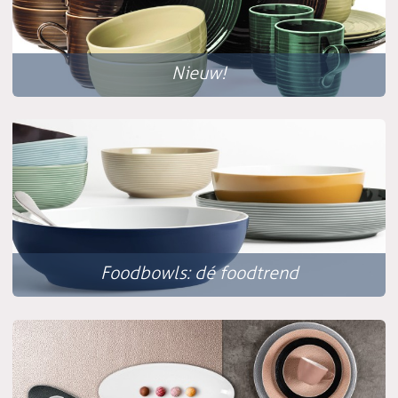
Nieuw!
Foodbowls: dé foodtrend