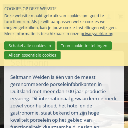
Sla
COOKIES OP DEZE WEBSITE
links
Search
info@seltmann-nederla
085 76 07 000
Deze website maakt gebruik van cookies om goed te
Inlogg
over
Stel uw vraag
functioneren. Als je wilt aanpassen welke cookies we
Direct
mogen gebruiken, kan je jouw cookie-instellingen wijzigen.
naar
Meer informatie is beschikbaar in onze
privacyverklaring
.
Menu
de
inhoud
Schakel alle cookies in
Toon cookie-instellingen
Direct
Alleen essentiële cookies
naar
Seltmann
het
hoofdmenu
Seltmann Weiden is één van de meest
gerenommeerde porseleinfabrikanten in
Duitsland met meer dan 100 jaar productie-
ervaring. Dit internationaal gewaardeerde merk,
zowel voor huishoud, het hotel en de
gastronomie, staat bekend om zijn hoge
kwaliteit porselein op het gebied van
functionaliteit, duurzaamheid, design en