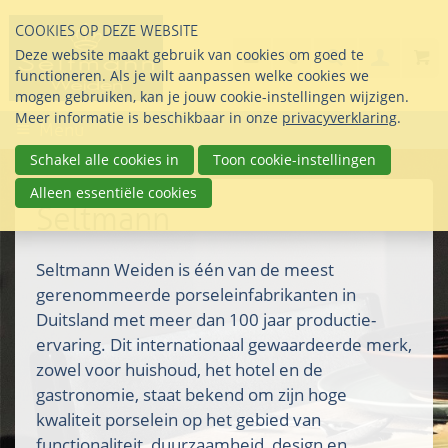
Sla
COOKIES OP DEZE WEBSITE
links
Search
info@seltmann-nederla
085 76 07 000
Deze website maakt gebruik van cookies om goed te
Inlogg
over
Stel uw vraag
functioneren. Als je wilt aanpassen welke cookies we
Direct
mogen gebruiken, kan je jouw cookie-instellingen wijzigen.
naar
Meer informatie is beschikbaar in onze
privacyverklaring
.
Menu
de
inhoud
Schakel alle cookies in
Toon cookie-instellingen
Direct
Alleen essentiële cookies
naar
Seltmann
het
hoofdmenu
Seltmann Weiden is één van de meest
gerenommeerde porseleinfabrikanten in
Duitsland met meer dan 100 jaar productie-
ervaring. Dit internationaal gewaardeerde merk,
zowel voor huishoud, het hotel en de
gastronomie, staat bekend om zijn hoge
kwaliteit porselein op het gebied van
functionaliteit, duurzaamheid, design en