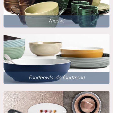
Nieuw!
Foodbowls: dé foodtrend