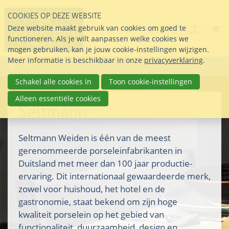
Sla
COOKIES OP DEZE WEBSITE
links
Search
info@seltmann-nederla
085 76 07 000
Deze website maakt gebruik van cookies om goed te
Inlogg
over
Stel uw vraag
functioneren. Als je wilt aanpassen welke cookies we
Direct
mogen gebruiken, kan je jouw cookie-instellingen wijzigen.
naar
Meer informatie is beschikbaar in onze
privacyverklaring
.
Menu
de
inhoud
Schakel alle cookies in
Toon cookie-instellingen
Direct
Alleen essentiële cookies
naar
Seltmann
het
hoofdmenu
Seltmann Weiden is één van de meest
gerenommeerde porseleinfabrikanten in
Duitsland met meer dan 100 jaar productie-
ervaring. Dit internationaal gewaardeerde merk,
zowel voor huishoud, het hotel en de
gastronomie, staat bekend om zijn hoge
kwaliteit porselein op het gebied van
functionaliteit, duurzaamheid, design en