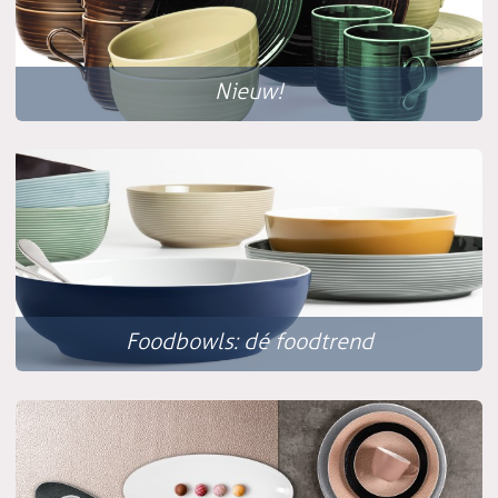
Nieuw!
Foodbowls: dé foodtrend