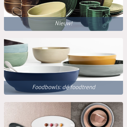
Nieuw!
Foodbowls: dé foodtrend