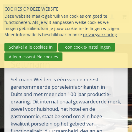
Sla
COOKIES OP DEZE WEBSITE
links
Search
info@seltmann-nederla
085 76 07 000
Deze website maakt gebruik van cookies om goed te
Inlogg
over
Stel uw vraag
functioneren. Als je wilt aanpassen welke cookies we
Direct
mogen gebruiken, kan je jouw cookie-instellingen wijzigen.
naar
Meer informatie is beschikbaar in onze
privacyverklaring
.
Menu
de
inhoud
Schakel alle cookies in
Toon cookie-instellingen
Direct
Alleen essentiële cookies
naar
Seltmann
het
hoofdmenu
Seltmann Weiden is één van de meest
gerenommeerde porseleinfabrikanten in
Duitsland met meer dan 100 jaar productie-
ervaring. Dit internationaal gewaardeerde merk,
zowel voor huishoud, het hotel en de
gastronomie, staat bekend om zijn hoge
kwaliteit porselein op het gebied van
functionaliteit, duurzaamheid, design en