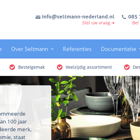
info@seltmann-nederland.nl
085 
Stel uw vraag
Bel
e
Over Seltmann
Referenties
Documentatie
Bestelgemak
Veelzijdig assortiment
Des
enommeerde
an 100 jaar
rdeerde merk,
omie, staat