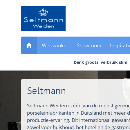
Sla
links
over
Direct
naar
de
inhoud
Webwinkel
Showroom
Inspirati
Direct
naar
Denk groots, verbruik slim
het
hoofdmenu
Seltmann
Seltmann Weiden is één van de meest ger
porseleinfabrikanten in Duitsland met meer d
productie-ervaring. Dit internationaal gewaa
zowel voor huishoud, het hotel en de gastron