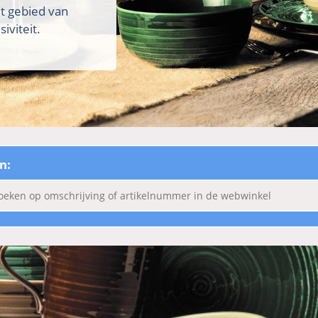
et gebied van
iviteit.
n: