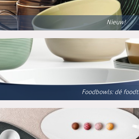
Nieuw!
Foodbowls: dé foodt