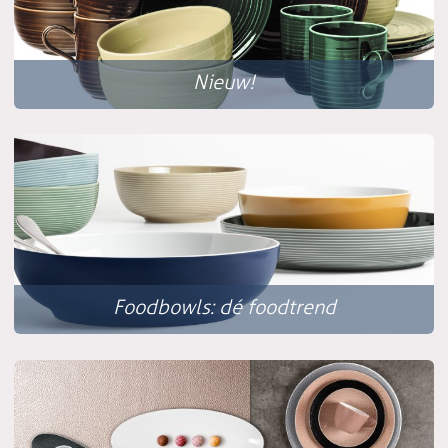
Nieuw!
Foodbowls: dé foodtrend