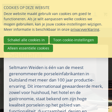
Sla
COOKIES OP DEZE WEBSITE
links
Search
info@seltmann-nederla
085 76 07 000
Deze website maakt gebruik van cookies om goed te
Inlogg
over
Stel uw vraag
functioneren. Als je wilt aanpassen welke cookies we
Direct
mogen gebruiken, kan je jouw cookie-instellingen wijzigen.
naar
Meer informatie is beschikbaar in onze
privacyverklaring
.
Menu
de
inhoud
Schakel alle cookies in
Toon cookie-instellingen
Direct
Alleen essentiële cookies
naar
Seltmann
het
hoofdmenu
Seltmann Weiden is één van de meest
gerenommeerde porseleinfabrikanten in
Duitsland met meer dan 100 jaar productie-
ervaring. Dit internationaal gewaardeerde merk,
zowel voor huishoud, het hotel en de
gastronomie, staat bekend om zijn hoge
kwaliteit porselein op het gebied van
functionaliteit, duurzaamheid, design en