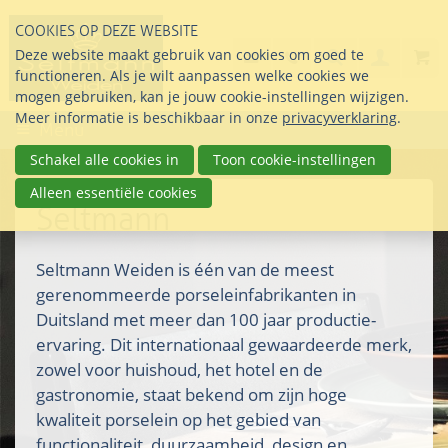
Sla
COOKIES OP DEZE WEBSITE
links
Search
info@seltmann-nederla
085 76 07 000
Deze website maakt gebruik van cookies om goed te
Inlogg
over
Stel uw vraag
functioneren. Als je wilt aanpassen welke cookies we
Direct
mogen gebruiken, kan je jouw cookie-instellingen wijzigen.
naar
Meer informatie is beschikbaar in onze
privacyverklaring
.
Menu
de
inhoud
Schakel alle cookies in
Toon cookie-instellingen
Direct
Alleen essentiële cookies
naar
Seltmann
het
hoofdmenu
Seltmann Weiden is één van de meest
gerenommeerde porseleinfabrikanten in
Duitsland met meer dan 100 jaar productie-
ervaring. Dit internationaal gewaardeerde merk,
zowel voor huishoud, het hotel en de
gastronomie, staat bekend om zijn hoge
kwaliteit porselein op het gebied van
functionaliteit, duurzaamheid, design en