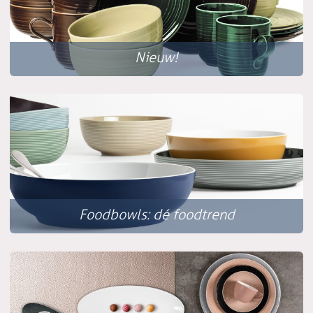
Nieuw!
Foodbowls: dé foodtrend