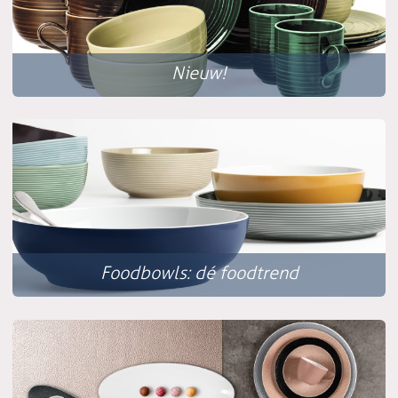
Nieuw!
Foodbowls: dé foodtrend