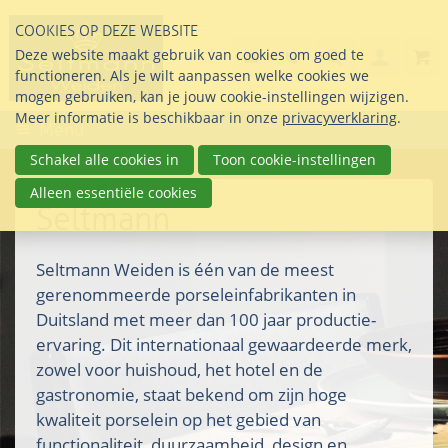
Sla
COOKIES OP DEZE WEBSITE
links
Search
info@seltmann-nederla
085 76 07 000
Deze website maakt gebruik van cookies om goed te
Inlogg
over
Stel uw vraag
functioneren. Als je wilt aanpassen welke cookies we
Direct
mogen gebruiken, kan je jouw cookie-instellingen wijzigen.
naar
Meer informatie is beschikbaar in onze
privacyverklaring
.
Menu
de
inhoud
Schakel alle cookies in
Toon cookie-instellingen
Direct
Alleen essentiële cookies
naar
Seltmann
het
hoofdmenu
Seltmann Weiden is één van de meest
gerenommeerde porseleinfabrikanten in
Duitsland met meer dan 100 jaar productie-
ervaring. Dit internationaal gewaardeerde merk,
zowel voor huishoud, het hotel en de
gastronomie, staat bekend om zijn hoge
kwaliteit porselein op het gebied van
functionaliteit, duurzaamheid, design en