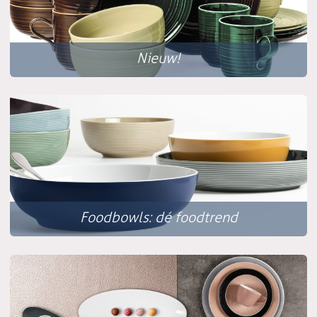
Nieuw!
Foodbowls: dé foodtrend