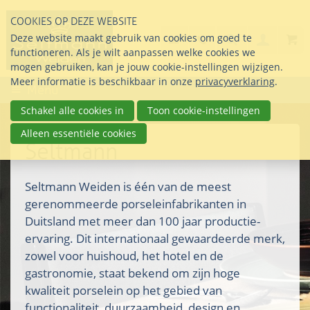
Sla
COOKIES OP DEZE WEBSITE
links
Search
info@seltmann-nederla
085 76 07 000
Deze website maakt gebruik van cookies om goed te
Inlogg
over
Stel uw vraag
functioneren. Als je wilt aanpassen welke cookies we
Direct
mogen gebruiken, kan je jouw cookie-instellingen wijzigen.
naar
Meer informatie is beschikbaar in onze
privacyverklaring
.
Menu
de
inhoud
Schakel alle cookies in
Toon cookie-instellingen
Direct
Alleen essentiële cookies
naar
Seltmann
het
hoofdmenu
Seltmann Weiden is één van de meest
gerenommeerde porseleinfabrikanten in
Duitsland met meer dan 100 jaar productie-
ervaring. Dit internationaal gewaardeerde merk,
zowel voor huishoud, het hotel en de
gastronomie, staat bekend om zijn hoge
kwaliteit porselein op het gebied van
functionaliteit, duurzaamheid, design en