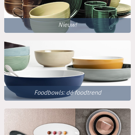
Nieuw!
Foodbowls: dé foodtrend