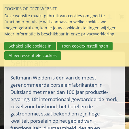
Sla
COOKIES OP DEZE WEBSITE
links
Search
info@seltmann-nederla
085 76 07 000
Deze website maakt gebruik van cookies om goed te
Inlogg
over
Stel uw vraag
functioneren. Als je wilt aanpassen welke cookies we
Direct
mogen gebruiken, kan je jouw cookie-instellingen wijzigen.
naar
Meer informatie is beschikbaar in onze
privacyverklaring
.
Menu
de
inhoud
Schakel alle cookies in
Toon cookie-instellingen
Direct
Alleen essentiële cookies
naar
Seltmann
het
hoofdmenu
Seltmann Weiden is één van de meest
gerenommeerde porseleinfabrikanten in
Duitsland met meer dan 100 jaar productie-
ervaring. Dit internationaal gewaardeerde merk,
zowel voor huishoud, het hotel en de
gastronomie, staat bekend om zijn hoge
kwaliteit porselein op het gebied van
functionaliteit, duurzaamheid, design en