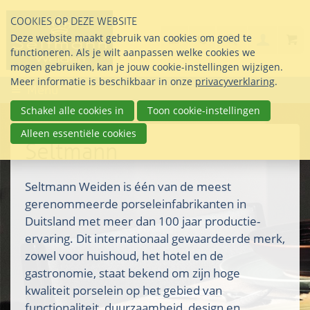
Sla
COOKIES OP DEZE WEBSITE
links
Search
info@seltmann-nederla
085 76 07 000
Deze website maakt gebruik van cookies om goed te
Inlogg
over
Stel uw vraag
functioneren. Als je wilt aanpassen welke cookies we
Direct
mogen gebruiken, kan je jouw cookie-instellingen wijzigen.
naar
Meer informatie is beschikbaar in onze
privacyverklaring
.
Menu
de
inhoud
Schakel alle cookies in
Toon cookie-instellingen
Direct
Alleen essentiële cookies
naar
Seltmann
het
hoofdmenu
Seltmann Weiden is één van de meest
gerenommeerde porseleinfabrikanten in
Duitsland met meer dan 100 jaar productie-
ervaring. Dit internationaal gewaardeerde merk,
zowel voor huishoud, het hotel en de
gastronomie, staat bekend om zijn hoge
kwaliteit porselein op het gebied van
functionaliteit, duurzaamheid, design en