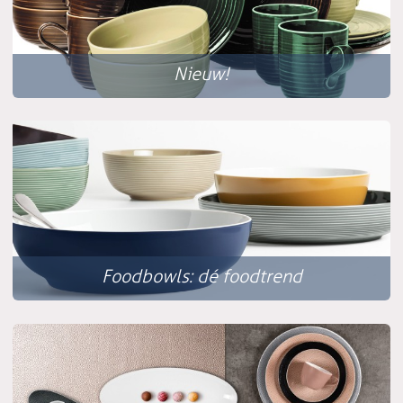
Nieuw!
Foodbowls: dé foodtrend