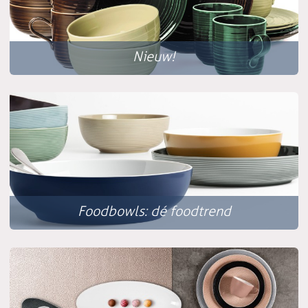
Nieuw!
Foodbowls: dé foodtrend