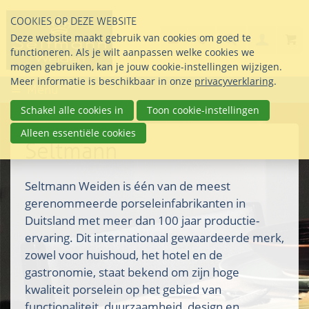
Sla
COOKIES OP DEZE WEBSITE
links
Search
info@seltmann-nederla
085 76 07 000
Deze website maakt gebruik van cookies om goed te
Inlogg
over
Stel uw vraag
functioneren. Als je wilt aanpassen welke cookies we
Direct
mogen gebruiken, kan je jouw cookie-instellingen wijzigen.
naar
Meer informatie is beschikbaar in onze
privacyverklaring
.
Menu
de
inhoud
Schakel alle cookies in
Toon cookie-instellingen
Direct
Alleen essentiële cookies
naar
Seltmann
het
hoofdmenu
Seltmann Weiden is één van de meest
gerenommeerde porseleinfabrikanten in
Duitsland met meer dan 100 jaar productie-
ervaring. Dit internationaal gewaardeerde merk,
zowel voor huishoud, het hotel en de
gastronomie, staat bekend om zijn hoge
kwaliteit porselein op het gebied van
functionaliteit, duurzaamheid, design en