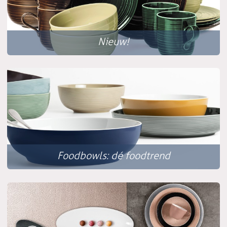
Nieuw!
Foodbowls: dé foodtrend