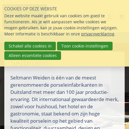
Sla
COOKIES OP DEZE WEBSITE
links
Search
info@seltmann-nederla
085 76 07 000
Deze website maakt gebruik van cookies om goed te
Inlogg
over
Stel uw vraag
functioneren. Als je wilt aanpassen welke cookies we
Direct
mogen gebruiken, kan je jouw cookie-instellingen wijzigen.
naar
Meer informatie is beschikbaar in onze
privacyverklaring
.
Menu
de
inhoud
Schakel alle cookies in
Toon cookie-instellingen
Direct
Alleen essentiële cookies
naar
Seltmann
het
hoofdmenu
Seltmann Weiden is één van de meest
gerenommeerde porseleinfabrikanten in
Duitsland met meer dan 100 jaar productie-
ervaring. Dit internationaal gewaardeerde merk,
zowel voor huishoud, het hotel en de
gastronomie, staat bekend om zijn hoge
kwaliteit porselein op het gebied van
functionaliteit, duurzaamheid, design en