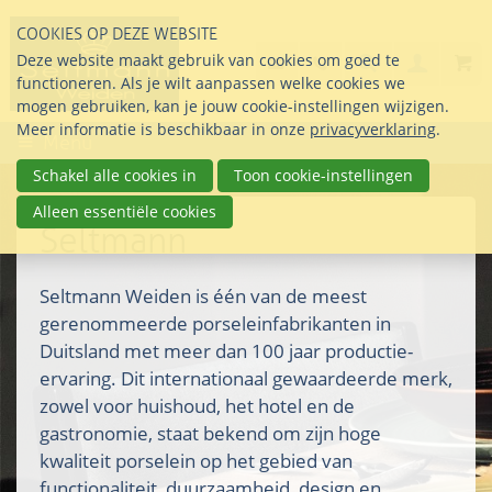
Sla
COOKIES OP DEZE WEBSITE
links
Search
info@seltmann-nederla
085 76 07 000
Deze website maakt gebruik van cookies om goed te
Inlogg
over
Stel uw vraag
functioneren. Als je wilt aanpassen welke cookies we
Direct
mogen gebruiken, kan je jouw cookie-instellingen wijzigen.
naar
Meer informatie is beschikbaar in onze
privacyverklaring
.
Menu
de
inhoud
Schakel alle cookies in
Toon cookie-instellingen
Direct
Alleen essentiële cookies
naar
Seltmann
het
hoofdmenu
Seltmann Weiden is één van de meest
gerenommeerde porseleinfabrikanten in
Duitsland met meer dan 100 jaar productie-
ervaring. Dit internationaal gewaardeerde merk,
zowel voor huishoud, het hotel en de
gastronomie, staat bekend om zijn hoge
kwaliteit porselein op het gebied van
functionaliteit, duurzaamheid, design en