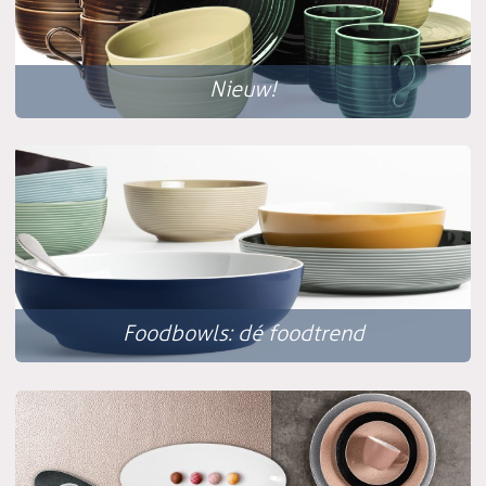
Nieuw!
Foodbowls: dé foodtrend