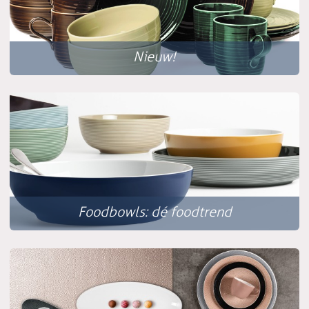
Nieuw!
Foodbowls: dé foodtrend