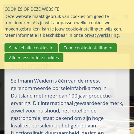
Sla
COOKIES OP DEZE WEBSITE
links
Search
info@seltmann-nederla
085 76 07 000
Deze website maakt gebruik van cookies om goed te
Inlogg
over
Stel uw vraag
functioneren. Als je wilt aanpassen welke cookies we
Direct
mogen gebruiken, kan je jouw cookie-instellingen wijzigen.
naar
Meer informatie is beschikbaar in onze
privacyverklaring
.
Menu
de
inhoud
Schakel alle cookies in
Toon cookie-instellingen
Direct
Alleen essentiële cookies
naar
Seltmann
het
hoofdmenu
Seltmann Weiden is één van de meest
gerenommeerde porseleinfabrikanten in
Duitsland met meer dan 100 jaar productie-
ervaring. Dit internationaal gewaardeerde merk,
zowel voor huishoud, het hotel en de
gastronomie, staat bekend om zijn hoge
kwaliteit porselein op het gebied van
functionaliteit, duurzaamheid, design en