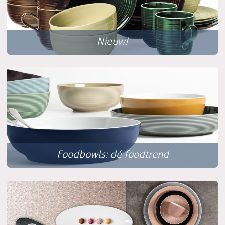
Nieuw!
Foodbowls: dé foodtrend