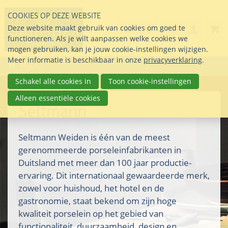
Sla
COOKIES OP DEZE WEBSITE
links
Search
info@seltmann-nederla
085 76 07 000
Deze website maakt gebruik van cookies om goed te
Inlogg
over
Stel uw vraag
functioneren. Als je wilt aanpassen welke cookies we
Direct
mogen gebruiken, kan je jouw cookie-instellingen wijzigen.
naar
Meer informatie is beschikbaar in onze
privacyverklaring
.
Menu
de
inhoud
Schakel alle cookies in
Toon cookie-instellingen
Direct
Alleen essentiële cookies
naar
Seltmann
het
hoofdmenu
Seltmann Weiden is één van de meest
gerenommeerde porseleinfabrikanten in
Duitsland met meer dan 100 jaar productie-
ervaring. Dit internationaal gewaardeerde merk,
zowel voor huishoud, het hotel en de
gastronomie, staat bekend om zijn hoge
kwaliteit porselein op het gebied van
functionaliteit, duurzaamheid, design en