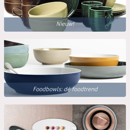
Nieuw!
Foodbowls: dé foodtrend