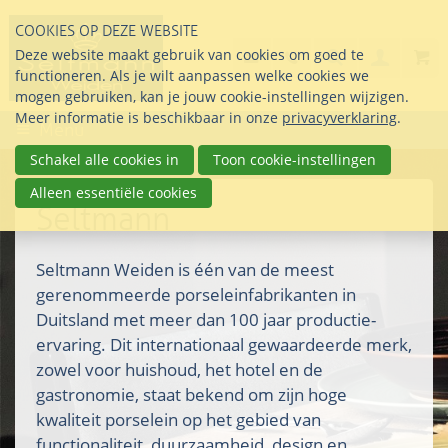
Sla
COOKIES OP DEZE WEBSITE
links
Search
info@seltmann-nederla
085 76 07 000
Deze website maakt gebruik van cookies om goed te
Inlogg
over
Stel uw vraag
functioneren. Als je wilt aanpassen welke cookies we
Direct
mogen gebruiken, kan je jouw cookie-instellingen wijzigen.
naar
Meer informatie is beschikbaar in onze
privacyverklaring
.
Menu
de
inhoud
Schakel alle cookies in
Toon cookie-instellingen
Direct
Alleen essentiële cookies
naar
Seltmann
het
hoofdmenu
Seltmann Weiden is één van de meest
gerenommeerde porseleinfabrikanten in
Duitsland met meer dan 100 jaar productie-
ervaring. Dit internationaal gewaardeerde merk,
zowel voor huishoud, het hotel en de
gastronomie, staat bekend om zijn hoge
kwaliteit porselein op het gebied van
functionaliteit, duurzaamheid, design en