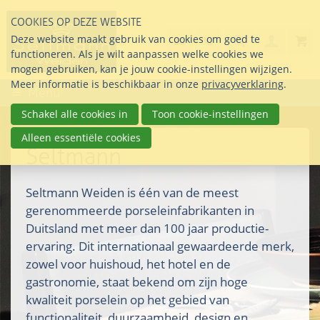
Sla
COOKIES OP DEZE WEBSITE
links
Search
info@seltmann-nederla
085 76 07 000
Deze website maakt gebruik van cookies om goed te
Inlogg
over
Stel uw vraag
functioneren. Als je wilt aanpassen welke cookies we
Direct
mogen gebruiken, kan je jouw cookie-instellingen wijzigen.
naar
Meer informatie is beschikbaar in onze
privacyverklaring
.
Menu
de
inhoud
Schakel alle cookies in
Toon cookie-instellingen
Direct
Alleen essentiële cookies
naar
Seltmann
het
hoofdmenu
Seltmann Weiden is één van de meest
gerenommeerde porseleinfabrikanten in
Duitsland met meer dan 100 jaar productie-
ervaring. Dit internationaal gewaardeerde merk,
zowel voor huishoud, het hotel en de
gastronomie, staat bekend om zijn hoge
kwaliteit porselein op het gebied van
functionaliteit, duurzaamheid, design en