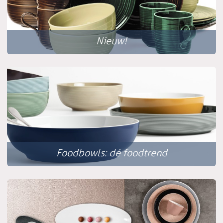
Nieuw!
Foodbowls: dé foodtrend