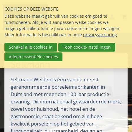
Sla
COOKIES OP DEZE WEBSITE
links
Search
info@seltmann-nederla
085 76 07 000
Deze website maakt gebruik van cookies om goed te
Inlogg
over
Stel uw vraag
functioneren. Als je wilt aanpassen welke cookies we
Direct
mogen gebruiken, kan je jouw cookie-instellingen wijzigen.
naar
Meer informatie is beschikbaar in onze
privacyverklaring
.
Menu
de
inhoud
Schakel alle cookies in
Toon cookie-instellingen
Direct
Alleen essentiële cookies
naar
Seltmann
het
hoofdmenu
Seltmann Weiden is één van de meest
gerenommeerde porseleinfabrikanten in
Duitsland met meer dan 100 jaar productie-
ervaring. Dit internationaal gewaardeerde merk,
zowel voor huishoud, het hotel en de
gastronomie, staat bekend om zijn hoge
kwaliteit porselein op het gebied van
functionaliteit, duurzaamheid, design en