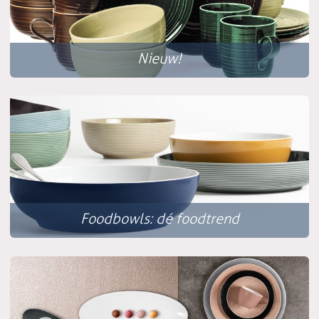
Nieuw!
Foodbowls: dé foodtrend