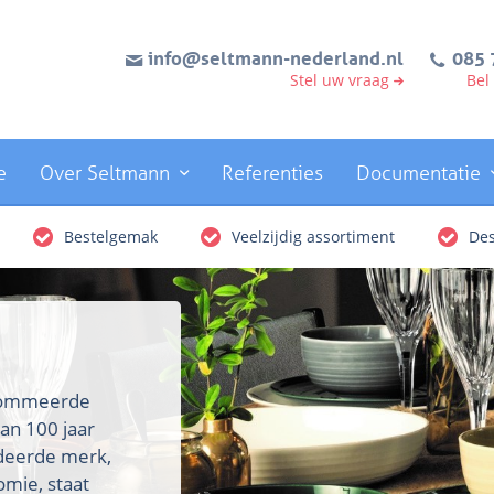
info@seltmann-nederland.nl
085 
Stel uw vraag
Bel
e
Over Seltmann
Referenties
Documentatie
Bestelgemak
Veelzijdig assortiment
Des
enommeerde
an 100 jaar
rdeerde merk,
omie, staat