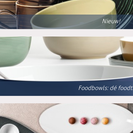
Nieuw!
Foodbowls: dé foodt