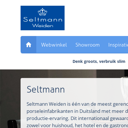
Sla
links
over
Direct
naar
de
inhoud
Webwinkel
Showroom
Inspirati
Direct
naar
Denk groots, verbruik slim
het
hoofdmenu
Seltmann
Seltmann Weiden is één van de meest ger
porseleinfabrikanten in Duitsland met meer d
productie-ervaring. Dit internationaal gewaa
zowel voor huishoud, het hotel en de gastron