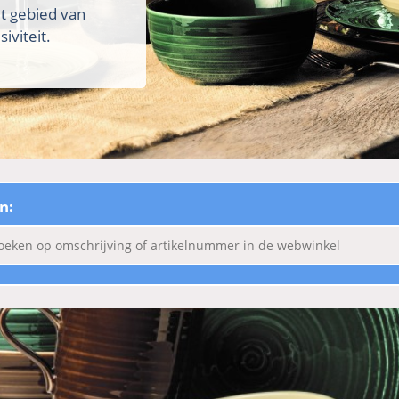
et gebied van
iviteit.
n: