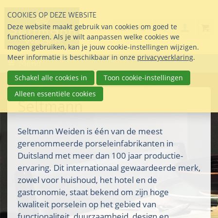
Sla
COOKIES OP DEZE WEBSITE
links
Search
info@seltmann-nederla
085 76 07 000
Deze website maakt gebruik van cookies om goed te
Inlogg
over
Stel uw vraag
functioneren. Als je wilt aanpassen welke cookies we
Direct
mogen gebruiken, kan je jouw cookie-instellingen wijzigen.
naar
Meer informatie is beschikbaar in onze
privacyverklaring
.
Menu
de
inhoud
Schakel alle cookies in
Toon cookie-instellingen
Direct
Alleen essentiële cookies
naar
Seltmann
het
hoofdmenu
Seltmann Weiden is één van de meest
gerenommeerde porseleinfabrikanten in
Duitsland met meer dan 100 jaar productie-
ervaring. Dit internationaal gewaardeerde merk,
zowel voor huishoud, het hotel en de
gastronomie, staat bekend om zijn hoge
kwaliteit porselein op het gebied van
functionaliteit, duurzaamheid, design en