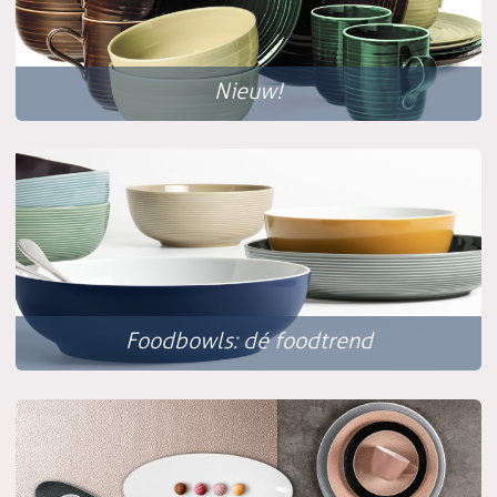
Nieuw!
Foodbowls: dé foodtrend