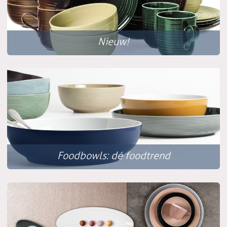
Nieuw!
Foodbowls: dé foodtrend