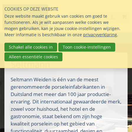
Sla
COOKIES OP DEZE WEBSITE
links
Search
info@seltmann-nederla
085 76 07 000
Deze website maakt gebruik van cookies om goed te
Inlogg
over
Stel uw vraag
functioneren. Als je wilt aanpassen welke cookies we
Direct
mogen gebruiken, kan je jouw cookie-instellingen wijzigen.
naar
Meer informatie is beschikbaar in onze
privacyverklaring
.
Menu
de
inhoud
Schakel alle cookies in
Toon cookie-instellingen
Direct
Alleen essentiële cookies
naar
Seltmann
het
hoofdmenu
Seltmann Weiden is één van de meest
gerenommeerde porseleinfabrikanten in
Duitsland met meer dan 100 jaar productie-
ervaring. Dit internationaal gewaardeerde merk,
zowel voor huishoud, het hotel en de
gastronomie, staat bekend om zijn hoge
kwaliteit porselein op het gebied van
functionaliteit, duurzaamheid, design en