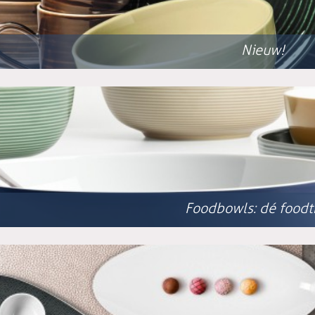
Nieuw!
Foodbowls: dé foodt