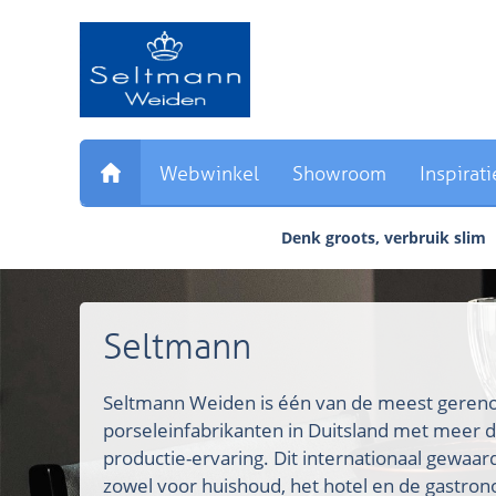
Sla
links
over
Direct
naar
de
inhoud
Webwinkel
Showroom
Inspirati
Direct
naar
Denk groots, verbruik slim
het
hoofdmenu
Seltmann
Seltmann Weiden is één van de meest ger
porseleinfabrikanten in Duitsland met meer d
productie-ervaring. Dit internationaal gewaa
zowel voor huishoud, het hotel en de gastron