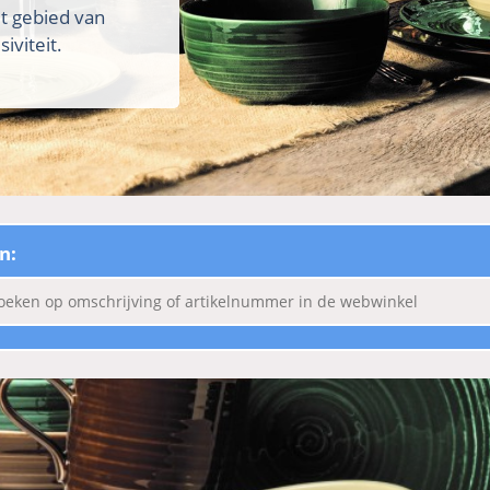
et gebied van
iviteit.
n: