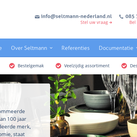
info@seltmann-nederland.nl
085 
Stel uw vraag
Bel
e
Over Seltmann
Referenties
Documentatie
Bestelgemak
Veelzijdig assortiment
Des
enommeerde
an 100 jaar
rdeerde merk,
omie, staat