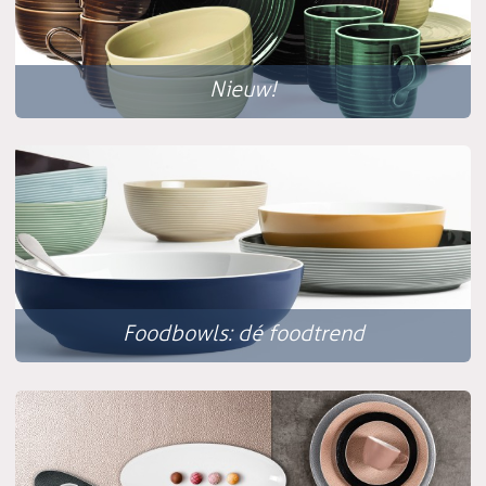
Nieuw!
Foodbowls: dé foodtrend