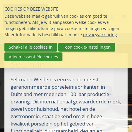
Sla
COOKIES OP DEZE WEBSITE
links
Search
info@seltmann-nederla
085 76 07 000
Deze website maakt gebruik van cookies om goed te
Inlogg
over
Stel uw vraag
functioneren. Als je wilt aanpassen welke cookies we
Direct
mogen gebruiken, kan je jouw cookie-instellingen wijzigen.
naar
Meer informatie is beschikbaar in onze
privacyverklaring
.
Menu
de
inhoud
Schakel alle cookies in
Toon cookie-instellingen
Direct
Alleen essentiële cookies
naar
Seltmann
het
hoofdmenu
Seltmann Weiden is één van de meest
gerenommeerde porseleinfabrikanten in
Duitsland met meer dan 100 jaar productie-
ervaring. Dit internationaal gewaardeerde merk,
zowel voor huishoud, het hotel en de
gastronomie, staat bekend om zijn hoge
kwaliteit porselein op het gebied van
functionaliteit, duurzaamheid, design en