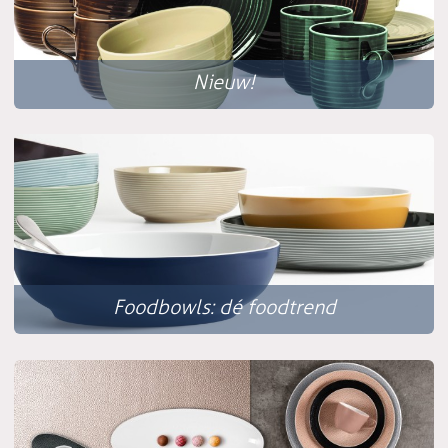
Nieuw!
Foodbowls: dé foodtrend