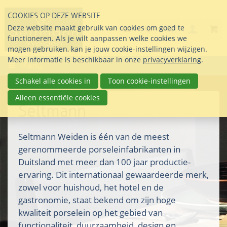
Sla
COOKIES OP DEZE WEBSITE
links
Search
info@seltmann-nederla
085 76 07 000
Deze website maakt gebruik van cookies om goed te
Inlogg
over
Stel uw vraag
functioneren. Als je wilt aanpassen welke cookies we
Direct
mogen gebruiken, kan je jouw cookie-instellingen wijzigen.
naar
Meer informatie is beschikbaar in onze
privacyverklaring
.
Menu
de
inhoud
Schakel alle cookies in
Toon cookie-instellingen
Direct
Alleen essentiële cookies
naar
Seltmann
het
hoofdmenu
Seltmann Weiden is één van de meest
gerenommeerde porseleinfabrikanten in
Duitsland met meer dan 100 jaar productie-
ervaring. Dit internationaal gewaardeerde merk,
zowel voor huishoud, het hotel en de
gastronomie, staat bekend om zijn hoge
kwaliteit porselein op het gebied van
functionaliteit, duurzaamheid, design en