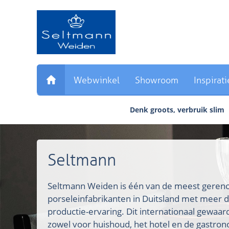
Sla
links
over
Direct
naar
de
inhoud
Webwinkel
Showroom
Inspirati
Direct
naar
Denk groots, verbruik slim
het
hoofdmenu
Seltmann
Seltmann Weiden is één van de meest ger
porseleinfabrikanten in Duitsland met meer d
productie-ervaring. Dit internationaal gewaa
zowel voor huishoud, het hotel en de gastron