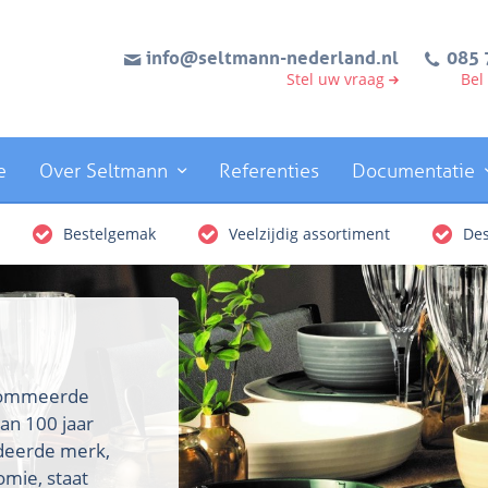
info@seltmann-nederland.nl
085 
Stel uw vraag
Bel
e
Over Seltmann
Referenties
Documentatie
Bestelgemak
Veelzijdig assortiment
Des
enommeerde
an 100 jaar
rdeerde merk,
omie, staat