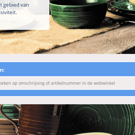
et gebied van
iviteit.
n: