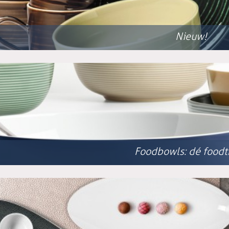
Nieuw!
Foodbowls: dé foodt