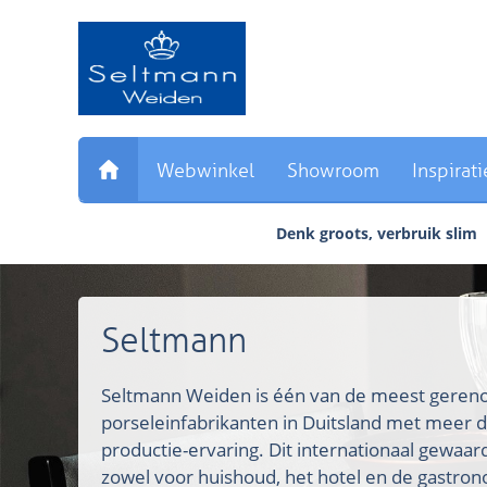
Sla
links
over
Direct
naar
de
inhoud
Webwinkel
Showroom
Inspirati
Direct
naar
Denk groots, verbruik slim
het
hoofdmenu
Seltmann
Seltmann Weiden is één van de meest ger
porseleinfabrikanten in Duitsland met meer d
productie-ervaring. Dit internationaal gewaa
zowel voor huishoud, het hotel en de gastron