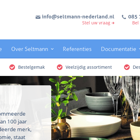
info@seltmann-nederland.nl
085 
Stel uw vraag
Bel
e
Over Seltmann
Referenties
Documentatie
Bestelgemak
Veelzijdig assortiment
Des
enommeerde
an 100 jaar
rdeerde merk,
omie, staat