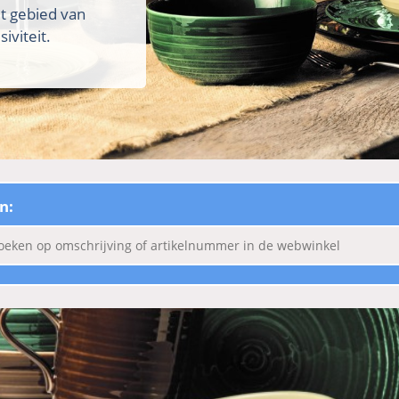
et gebied van
iviteit.
n: