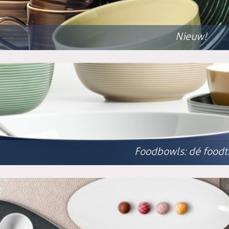
Nieuw!
Foodbowls: dé foodt