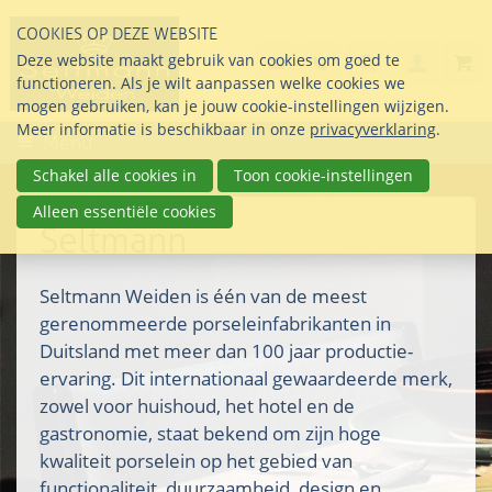
Sla
COOKIES OP DEZE WEBSITE
links
Search
info@seltmann-nederla
085 76 07 000
Deze website maakt gebruik van cookies om goed te
Inlogg
over
Stel uw vraag
functioneren. Als je wilt aanpassen welke cookies we
Direct
mogen gebruiken, kan je jouw cookie-instellingen wijzigen.
naar
Meer informatie is beschikbaar in onze
privacyverklaring
.
Menu
de
inhoud
Schakel alle cookies in
Toon cookie-instellingen
Direct
Alleen essentiële cookies
naar
Seltmann
het
hoofdmenu
Seltmann Weiden is één van de meest
gerenommeerde porseleinfabrikanten in
Duitsland met meer dan 100 jaar productie-
ervaring. Dit internationaal gewaardeerde merk,
zowel voor huishoud, het hotel en de
gastronomie, staat bekend om zijn hoge
kwaliteit porselein op het gebied van
functionaliteit, duurzaamheid, design en