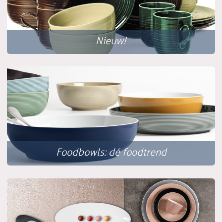
Nieuw!
Foodbowls: dé foodtrend